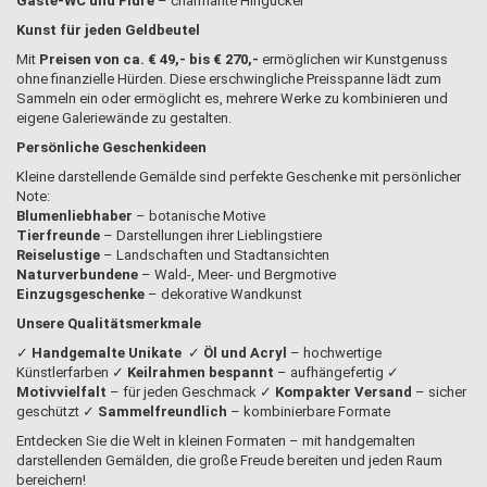
Gäste-WC und Flure
– charmante Hingucker
Kunst für jeden Geldbeutel
Mit
Preisen von ca. € 49,- bis € 270,-
ermöglichen wir Kunstgenuss
ohne finanzielle Hürden. Diese erschwingliche Preisspanne lädt zum
Sammeln ein oder ermöglicht es, mehrere Werke zu kombinieren und
eigene Galeriewände zu gestalten.
Persönliche Geschenkideen
Kleine darstellende Gemälde sind perfekte Geschenke mit persönlicher
Note:
Blumenliebhaber
– botanische Motive
Tierfreunde
– Darstellungen ihrer Lieblingstiere
Reiselustige
– Landschaften und Stadtansichten
Naturverbundene
– Wald-, Meer- und Bergmotive
Einzugsgeschenke
– dekorative Wandkunst
Unsere Qualitätsmerkmale
✓
Handgemalte Unikate
✓
Öl und Acryl
– hochwertige
Künstlerfarben ✓
Keilrahmen bespannt
– aufhängefertig ✓
Motivvielfalt
– für jeden Geschmack ✓
Kompakter Versand
– sicher
geschützt ✓
Sammelfreundlich
– kombinierbare Formate
Entdecken Sie die Welt in kleinen Formaten – mit handgemalten
darstellenden Gemälden, die große Freude bereiten und jeden Raum
bereichern!