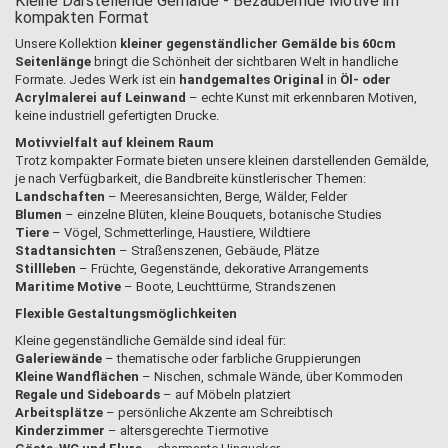
Kleine Darstellende Gemälde - Bezaubernde Motive im
kompakten Format
Unsere Kollektion
kleiner gegenständlicher Gemälde bis 60cm
Seitenlänge
bringt die Schönheit der sichtbaren Welt in handliche
Formate. Jedes Werk ist ein
handgemaltes Original
in
Öl- oder
Acrylmalerei auf Leinwand
– echte Kunst mit erkennbaren Motiven,
keine industriell gefertigten Drucke.
Motivvielfalt auf kleinem Raum
Trotz kompakter Formate bieten unsere kleinen darstellenden Gemälde,
je nach Verfügbarkeit, die Bandbreite künstlerischer Themen:
Landschaften
– Meeresansichten, Berge, Wälder, Felder
Blumen
– einzelne Blüten, kleine Bouquets, botanische Studies
Tiere
– Vögel, Schmetterlinge, Haustiere, Wildtiere
Stadtansichten
– Straßenszenen, Gebäude, Plätze
Stillleben
– Früchte, Gegenstände, dekorative Arrangements
Maritime Motive
– Boote, Leuchttürme, Strandszenen
Flexible Gestaltungsmöglichkeiten
Kleine gegenständliche Gemälde sind ideal für:
Galeriewände
– thematische oder farbliche Gruppierungen
Kleine Wandflächen
– Nischen, schmale Wände, über Kommoden
Regale und Sideboards
– auf Möbeln platziert
Arbeitsplätze
– persönliche Akzente am Schreibtisch
Kinderzimmer
– altersgerechte Tiermotive