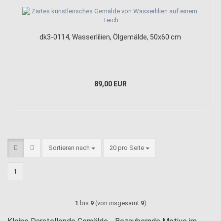
dk3-0114, Wasserlilien, Ölgemälde, 50x60 cm
89,00 EUR
Sortieren nach
pro Seite
Sortieren nach
20 pro Seite
1
1
bis
9
(von insgesamt
9
)