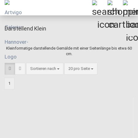
Darstellend Klein
Kleinformatige darstellende Gemälde mit einer Seitenlänge bis etwa 60
cm.
Sortieren nach
pro Seite
Sortieren nach
20 pro Seite
1