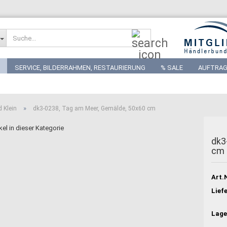
Suche...
SERVICE, BILDERRAHMEN, RESTAURIERUNG
% SALE
AUFTRAG
»
d Klein
dk3-0238, Tag am Meer, Gemälde, 50x60 cm
kel in dieser Kategorie
dk3
cm
Art.N
Liefe
Lage