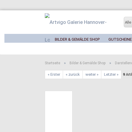
Alle
BILDER & GEMÄLDE SHOP
GUTSCHEINE
»
»
Startseite
Bilder & Gemälde Shop
Darstellen
« Erster
« zurück
weiter »
Letzter »
9
Arti