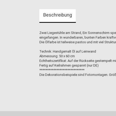
Beschreibung
Zwei Liegestühle am Strand, Ein Sonnenschirm spend
eingefangen. In wunderbaren, bunten Farben kraftvol
Die Ölfarbe ist teilweise pastos und mit viel Struktu
Technik: Handgemalt Öl auf Leinwand
Abmessung: 50 x 60 cm
Echtheitszertifikat: Auf der Rückseite gestempelt 
Fertig auf Keilrahmen gespannt (nur DE)
*****************************
Die Dekorationsbeispiele sind Fotomontagen. Größ