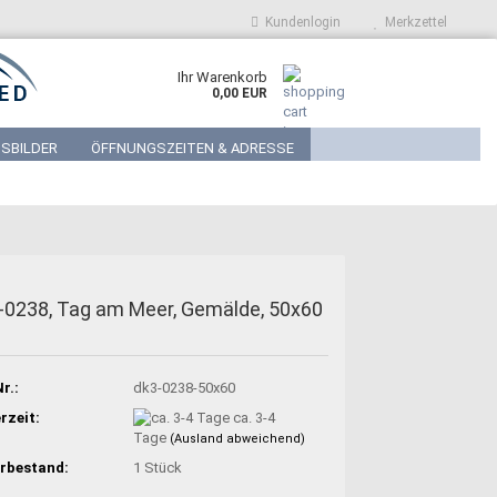
Kundenlogin
Merkzettel
Ihr Warenkorb
0,00 EUR
SBILDER
ÖFFNUNGSZEITEN & ADRESSE
-0238, Tag am Meer, Gemälde, 50x60
r.:
dk3-0238-50x60
rzeit:
ca. 3-4
Tage
(Ausland abweichend)
rbestand:
1
Stück