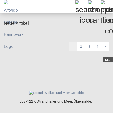
Neue Artikel
1
2
3
4
»
NEU
dg3-1227, Strandhafer und Meer, Ölgemälde...