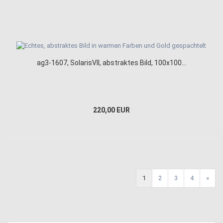
ag3-1607, SolarisVII, abstraktes Bild, 100x100...
220,00 EUR
1
2
3
4
»