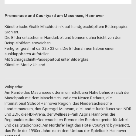
Promenade und Courtyard am Maschsee, Hannover
Künstlerische Grafik Mischtechnik auf handgeschöpftem Büttenpapier.
Signiert.
Die Bilder entstehen in Handarbeit und können daher leicht von den
Beispielbildern abweichen.
Fertig eingerahmt ca. 22 x 22 cm. Die Bilderrahmen haben einen
ausklappbaren Aufsteller.
Mit Schrägschnitt-Passepartout unter Bilderglas.
Künstler: Moritz Uhland
Wikipedia:
Am Rande des Maschsees oder in unmittelbarer Nähe befinden sich der
Maschpark mit dem Maschteich und dem Neuen Rathaus, die
International School Hannover Region, das Niedersächsische
Landesmuseum, das Sprengel Museum, die Landesfunkhäuser von NDR
und ZDF, die HDI-Arena, der Wellness-Park Aspria Hannover, die
Regionaldirektion Niedersachsen-Bremen der Bundesagentur für Arbeit
und das Stadionbad. Am Nordufer liegt das Hotel Courtyard by Marriott,
das Ende der 1990er Jahre nach dem Umbau der Spielbank Hannover