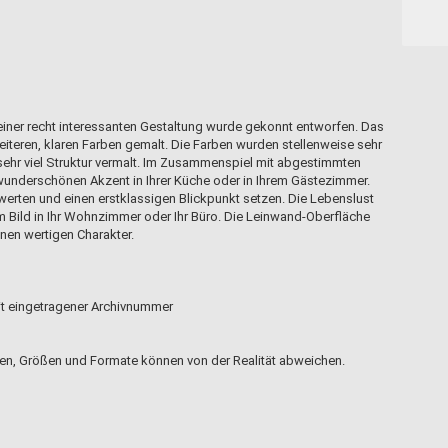
iner recht interessanten Gestaltung wurde gekonnt entworfen. Das
iteren, klaren Farben gemalt. Die Farben wurden stellenweise sehr
sehr viel Struktur vermalt. Im Zusammenspiel mit abgestimmten
 wunderschönen Akzent in Ihrer Küche oder in Ihrem Gästezimmer.
ten und einen erstklassigen Blickpunkt setzen. Die Lebenslust
em Bild in Ihr Wohnzimmer oder Ihr Büro. Die Leinwand-Oberfläche
en wertigen Charakter.
mit eingetragener Archivnummer
en, Größen und Formate können von der Realität abweichen.