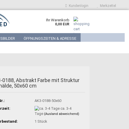
Kundenlogin
Merkzettel
Ihr Warenkorb
0,00 EUR
SBILDER
ÖFFNUNGSZEITEN & ADRESSE
-0188, Abstrakt Farbe mit Struktur
älde, 50x60 cm
r.:
AK3-0188-50x60
rzeit:
ca. 3-4
Tage
(Ausland abweichend)
rbestand:
1
Stück