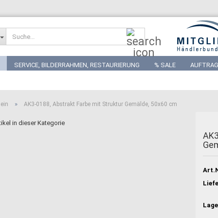
Suche...
SERVICE, BILDERRAHMEN, RESTAURIERUNG
% SALE
AUFTRAG
»
lein
AK3-0188, Abstrakt Farbe mit Struktur Gemälde, 50x60 cm
ikel in dieser Kategorie
AK3
Gem
Art.N
Liefe
Lage