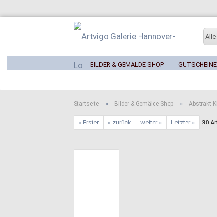
Alle
BILDER & GEMÄLDE SHOP
GUTSCHEINE
»
»
Startseite
Bilder & Gemälde Shop
Abstrakt K
« Erster
« zurück
weiter »
Letzter »
30
Art