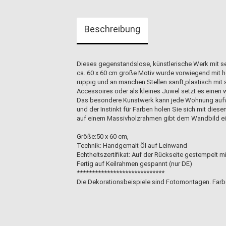
Beschreibung
Dieses gegenstandslose, künstlerische Werk mit se
ca. 60 x 60 cm große Motiv wurde vorwiegend mit he
ruppig und an manchen Stellen sanft,plastisch mit 
Accessoires oder als kleines Juwel setzt es einen
Das besondere Kunstwerk kann jede Wohnung aufwer
und der Instinkt für Farben holen Sie sich mit dies
auf einem Massivholzrahmen gibt dem Wandbild ein
Größe:50 x 60 cm,
Technik: Handgemalt Öl auf Leinwand
Echtheitszertifikat: Auf der Rückseite gestempelt 
Fertig auf Keilrahmen gespannt (nur DE)
*****************************
Die Dekorationsbeispiele sind Fotomontagen. Farb