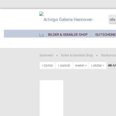
Alle
BILDER & GEMÄLDE SHOP
GUTSCHEINE
»
»
Startseite
Bilder & Gemälde Shop
Stadtansi
« Erster
« zurück
weiter »
Letzter »
48
Art