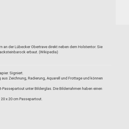
n an der Lübecker Obertrave direkt neben dem Holstentor. Sie
acksteinbarock erbaut. (Wikipedia)
ier. Signiert.
ng aus Zeichnung, Radierung, Aquarell und Frottage und können
tt-Passepartout unter Bilderglas. Die Bilderrahmen haben einen
m 20 x 20 cm Passepartout.