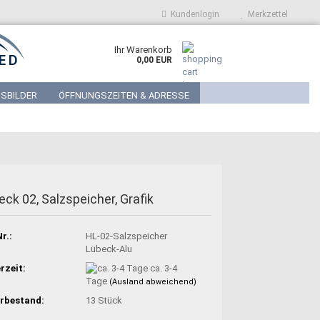
Kundenlogin
Merkzettel
Ihr Warenkorb
0,00 EUR
SBILDER
ÖFFNUNGSZEITEN & ADRESSE
eck 02, Salzspeicher, Grafik
r.:
HL-02-Salzspeicher
Lübeck-Alu
rzeit:
ca. 3-4
Tage
(Ausland abweichend)
rbestand:
13
Stück