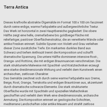
Terra Antica
Dieses kraftvolle abstrakte Ölgemälde im Format 100 x 100 cm fasziniert
durch seine erdige, warme Farbpalette und außergewöhnliche Textur.
Das Werk ist horizontal in zwei Hauptbereiche gegliedert: Die obere
Hälfte zeigt eine helle, cremefarbene bis goldbeige Fläche mit
reliefartiger, pastöser Oberflächenstruktur, die an verwitterte Wände oder
antike Fresken erinnert. Subtile Spuren von Violett und Grau verleihen
dieser Zone zusätzliche Tiefe. Ein markantes dunkles Band aus
Schwarz und tiefem Anthrazit trennt die Komposition und schafft
dramatische Spannung. Die untere Hälfte dominieren intensive Rost-,
Orange- und Rottöne, die mit erdigen Braunnuancen verschmelzen. Die
stark strukturierte Malweise mit Spachtel- und Kratztechniken erzeugt
eine starke dreidimensionale Wirkung und verleiht dem Kunstwerk einen
archaischen, zeitlosen Charakter.
Das Gemälde zeichnet sich durch seine warme Farbpalette aus Creme,
Beige, Rost, Orange, Terrakotta und erdigen Brauntönen aus, akzentuiert
durch dramatische schwarze Elemente. Die stark strukturierte
Oberfläche wurde mit Spachteln und speziellen Maltechniken
geschaffen und verleiht dem Werk eine dreidimensionale, archaische
Anmutung. Die Komposition erinnert an geologische Schichten,
mediterrane Landschaften oder antike Mauern und strahlt zeitlose