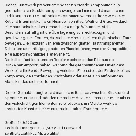
Dieses Kunstwerk präsentiert eine faszinierende Komposition aus
geometrischen Strukturen, geschwungenen Linien und dynamischen
Farbkontrasten. Die Farbpalette kombiniert warme Erdtöne wie Ocker,
Rot und Braun mit kühleren Nuancen von Blau, Weiß und Grau, wodurch
eine harmonische, aber dennoch lebendige Wirkung entsteht.
Besonders auffällig ist die Überlagerung von rechteckigen und
geschwungenen Formen, die sich scheinbar in einem rhythmischen Tanz
bewegen. Die Texturen variieren zwischen glatten, fast transparenten
Schichten und kräftigen, pastosen Pinselstrichen, was der Komposition
eine außergewöhnliche Tiefe verleiht.
Die hellen, fast leuchtenden Bereiche scheinen das Bild aus der
Dunkelheit emporzuheben, während die geschwungenen Linien dem
Werk eine fließende Bewegung verleihen. Es entsteht der Eindruck eines
komplexen, vielschichtigen Stadtplans oder eines sich auflösenden
Mosaiks, das sich neu formiert.
Dieses Gemälde fängt eine dynamische Balance zwischen Struktur und
Spontaneität ein und lädt den Betrachter dazu ein, immer neue Details in
den vielschichtigen Elementen zu entdecken. Ein Meisterwerk der
abstrakten Kunst mit einer ausdrucksstarken Formsprache!
Größe: 120x120 cm
Technik: Handgemalt Öl/Acryl auf Leinwand
Echtheitszertifikat: Mit Zertifikat