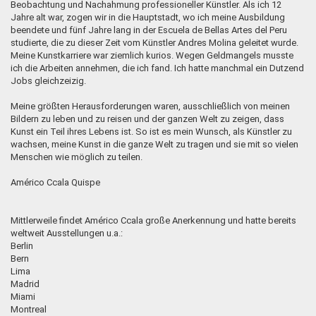
Beobachtung und Nachahmung professioneller Künstler. Als ich 12
Jahre alt war, zogen wir in die Hauptstadt, wo ich meine Ausbildung
beendete und fünf Jahre lang in der Escuela de Bellas Artes del Peru
studierte, die zu dieser Zeit vom Künstler Andres Molina geleitet wurde.
Meine Kunstkarriere war ziemlich kurios. Wegen Geldmangels musste
ich die Arbeiten annehmen, die ich fand. Ich hatte manchmal ein Dutzend
Jobs gleichzeizig.
Meine größten Herausforderungen waren, ausschließlich von meinen
Bildern zu leben und zu reisen und der ganzen Welt zu zeigen, dass
Kunst ein Teil ihres Lebens ist. So ist es mein Wunsch, als Künstler zu
wachsen, meine Kunst in die ganze Welt zu tragen und sie mit so vielen
Menschen wie möglich zu teilen.
Américo Ccala Quispe
Mittlerweile findet Américo Ccala große Anerkennung und hatte bereits
weltweit Ausstellungen u.a.:
Berlin
Bern
Lima
Madrid
Miami
Montreal